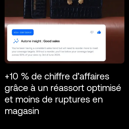
+
1
0
%
d
e
c
h
i
f
f
r
e
d
’
a
f
f
a
i
r
e
s
g
r
â
c
e
à
u
n
r
é
a
s
s
o
r
t
o
p
t
i
m
i
s
é
e
t
m
o
i
n
s
d
e
r
u
p
t
u
r
e
s
e
n
m
a
g
a
s
i
n