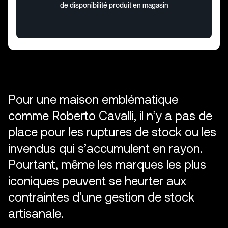
de disponibilité produit en magasin
P
o
u
r
u
n
e
m
a
i
s
o
n
e
m
b
l
é
m
a
t
i
q
u
e
c
o
m
m
e
R
o
b
e
r
t
o
C
a
v
a
l
l
i
,
i
l
n
’
y
a
p
a
s
d
e
p
l
a
c
e
p
o
u
r
l
e
s
r
u
p
t
u
r
e
s
d
e
s
t
o
c
k
o
u
l
e
s
i
n
v
e
n
d
u
s
q
u
i
s
’
a
c
c
u
m
u
l
e
n
t
e
n
r
a
y
o
n
.
P
o
u
r
t
a
n
t
,
m
ê
m
e
l
e
s
m
a
r
q
u
e
s
l
e
s
p
l
u
s
i
c
o
n
i
q
u
e
s
p
e
u
v
e
n
t
s
e
h
e
u
r
t
e
r
a
u
x
c
o
n
t
r
a
i
n
t
e
s
d
’
u
n
e
g
e
s
t
i
o
n
d
e
s
t
o
c
k
a
r
t
i
s
a
n
a
l
e
.