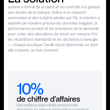
autone
a
donné
de
la
clarté
et
du
contrôle
à
la
gestion
des
stocks
de
la
marque.
Grâce
à
un
réassort
automatisé
et
des
insights
pilotés
par
l’IA,
la
solution
a
exploité
de
manière
précise
les
données
magasin,
la
performance
produit
et
les
prévisions
de
la
demande
pour
créer
des
allocations
de
stock
sur
mesure.
Fini
les
répartitions
standards
et
les
décisions
à
l’aveugle
—
chaque
boutique
Cavalli
reçoit
désormais
ce
dont
elle
a
besoin,
au
bon
moment.
10%
de chiffre d’affaires
Une meilleure disponibilité produit et des
allocations sur mesure ont boosté la croissance