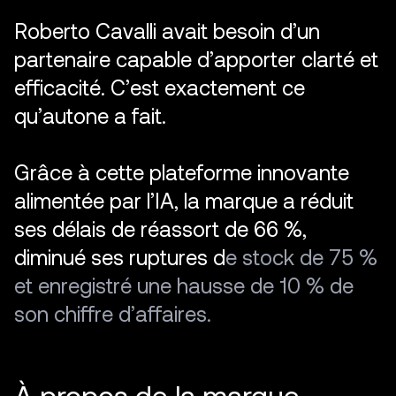
R
o
b
e
r
t
o
C
a
v
a
l
l
i
a
v
a
i
t
b
e
s
o
i
n
d
’
u
n
p
a
r
t
e
n
a
i
r
e
c
a
p
a
b
l
e
d
’
a
p
p
o
r
t
e
r
c
l
a
r
t
é
e
t
e
f
f
i
c
a
c
i
t
é
.
C
’
e
s
t
e
x
a
c
t
e
m
e
n
t
c
e
q
u
’
a
u
t
o
n
e
a
f
a
i
t
.
G
r
â
c
e
à
c
e
t
t
e
p
l
a
t
e
f
o
r
m
e
i
n
n
o
v
a
n
t
e
a
l
i
m
e
n
t
é
e
p
a
r
l
’
I
A
,
l
a
m
a
r
q
u
e
a
r
é
d
u
i
t
s
e
s
d
é
l
a
i
s
d
e
r
é
a
s
s
o
r
t
d
e
6
6
%
,
d
i
m
i
n
u
é
s
e
s
r
u
p
t
u
r
e
s
d
e
s
t
o
c
k
d
e
7
5
%
e
t
e
n
r
e
g
i
s
t
r
é
u
n
e
h
a
u
s
s
e
d
e
1
0
%
d
e
s
o
n
c
h
i
f
f
r
e
d
’
a
f
f
a
i
r
e
s
.
À
propos
de
la
marque