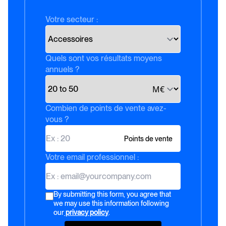
Votre secteur :
Quels sont vos résultats moyens
annuels ?
M€
Combien de points de vente avez-
vous ?
Points de vente
Votre email professionnel :
By submitting this form, you agree that
we may use this information following
our
privacy policy
.