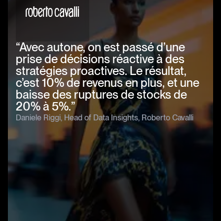
« Avant, on passait une demi-
“Avec autone, on est passé d’une
journée, voire une journée entière
« Ce qui prenait deux jours et demi
chaque semaine sur le rééquilibrage.
prise de décisions réactive à des
ne prend plus que deux heures. Avec
Aujourd’hui, c’est plié en 1 ou 2
stratégies proactives. Le résultat,
autone, fini le stress : nos meilleures
heures. autone nous a fait gagner un
c’est 10% de revenus en plus, et une
ventes sont réallouées là où elles
temps précieux. Fini les heures
baisse des ruptures de stocks de
généreront le plus de valeur.
Le processus d’onboarding a été
passées à réfléchir à la répartition
Résultat : des taux de vente
20% à 5%.”
excellent et très bien structuré.
des stocks… maintenant, c’est réglé
optimisés et des allocations
« Ce qui prenait deux jours et demi
Notre ancien prestataire était un vrai
Daniele Riggi, Head of Data Insights, Roberto Cavalli
en quelques clics. »
ne prend plus que deux heures. Avec
“Avec autone, on est passé d’une
beaucoup plus stratégiques. »
bazar.
autone, fini le stress : nos meilleures
prise de décisions réactive à des
Claire Casteig, Directrice Retail, Lancel
Virginie, Co-fondatrice, Benoa
ventes sont réallouées là où elles
stratégies proactives. Le résultat,
généreront le plus de valeur.
c’est 10% de revenus en plus, et une
Résultat : des taux de vente
baisse des ruptures de stocks de
optimisés et des allocations
20% à 5%.”
beaucoup plus stratégiques. »
Daniele Riggi, Head of Data Insights, Roberto Cavalli
Claire Casteig, Directrice Retail, Lancel