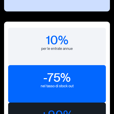
10%
per le entrate annue
-75%
nel tasso di stock out