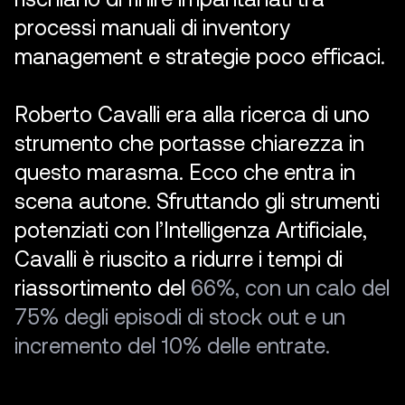
p
r
o
c
e
s
s
i
m
a
n
u
a
l
i
d
i
i
n
v
e
n
t
o
r
y
m
a
n
a
g
e
m
e
n
t
e
s
t
r
a
t
e
g
i
e
p
o
c
o
e
f
f
i
c
a
c
i
.
R
o
b
e
r
t
o
C
a
v
a
l
l
i
e
r
a
a
l
l
a
r
i
c
e
r
c
a
d
i
u
n
o
s
t
r
u
m
e
n
t
o
c
h
e
p
o
r
t
a
s
s
e
c
h
i
a
r
e
z
z
a
i
n
q
u
e
s
t
o
m
a
r
a
s
m
a
.
E
c
c
o
c
h
e
e
n
t
r
a
i
n
s
c
e
n
a
a
u
t
o
n
e
.
S
f
r
u
t
t
a
n
d
o
g
l
i
s
t
r
u
m
e
n
t
i
p
o
t
e
n
z
i
a
t
i
c
o
n
l
’
I
n
t
e
l
l
i
g
e
n
z
a
A
r
t
i
f
i
c
i
a
l
e
,
C
a
v
a
l
l
i
è
r
i
u
s
c
i
t
o
a
r
i
d
u
r
r
e
i
t
e
m
p
i
d
i
r
i
a
s
s
o
r
t
i
m
e
n
t
o
d
e
l
6
6
%
,
c
o
n
u
n
c
a
l
o
d
e
l
7
5
%
d
e
g
l
i
e
p
i
s
o
d
i
d
i
s
t
o
c
k
o
u
t
e
u
n
i
n
c
r
e
m
e
n
t
o
d
e
l
1
0
%
d
e
l
l
e
e
n
t
r
a
t
e
.