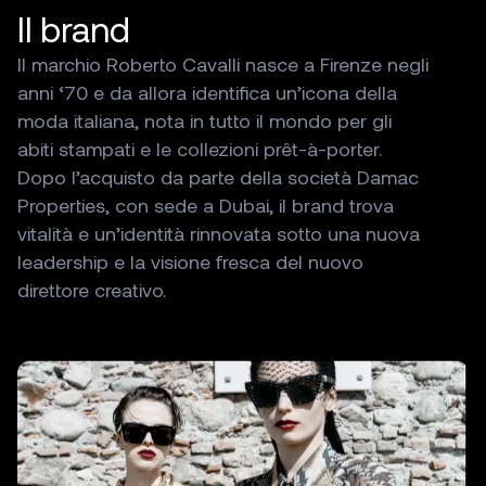
Il
brand
Il
marchio
Roberto
Cavalli
nasce
a
Firenze
negli
anni
‘70
e
da
allora
identifica
un’icona
della
moda
italiana,
nota
in
tutto
il
mondo
per
gli
abiti
stampati
e
le
collezioni
prêt-à-porter.
Dopo
l’acquisto
da
parte
della
società
Damac
Properties,
con
sede
a
Dubai,
il
brand
trova
vitalità
e
un’identità
rinnovata
sotto
una
nuova
leadership
e
la
visione
fresca
del
nuovo
direttore
creativo.