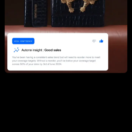
I
n
c
r
e
m
e
n
t
a
r
e
l
e
e
n
t
r
a
t
e
d
e
l
1
0
%
r
i
d
u
c
e
n
d
o
g
l
i
e
p
i
s
o
d
i
d
i
s
t
o
c
k
o
u
t
e
o
t
t
i
m
i
z
z
a
n
d
o
i
l
p
r
o
c
e
s
s
o
d
i
r
i
a
s
s
o
r
t
i
m
e
n
t
o