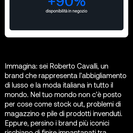
+90%
disponibilità in negozio
I
m
m
a
g
i
n
a
:
s
e
i
R
o
b
e
r
t
o
C
a
v
a
l
l
i
,
u
n
b
r
a
n
d
c
h
e
r
a
p
p
r
e
s
e
n
t
a
l
’
a
b
b
i
g
l
i
a
m
e
n
t
o
d
i
l
u
s
s
o
e
l
a
m
o
d
a
i
t
a
l
i
a
n
a
i
n
t
u
t
t
o
i
l
m
o
n
d
o
.
N
e
l
t
u
o
m
o
n
d
o
n
o
n
c
’
è
p
o
s
t
o
p
e
r
c
o
s
e
c
o
m
e
s
t
o
c
k
o
u
t
,
p
r
o
b
l
e
m
i
d
i
m
a
g
a
z
z
i
n
o
e
p
i
l
e
d
i
p
r
o
d
o
t
t
i
i
n
v
e
n
d
u
t
i
.
E
p
p
u
r
e
,
p
e
r
s
i
n
o
i
b
r
a
n
d
p
i
ù
i
c
o
n
i
c
i
r
i
s
c
h
i
a
n
o
d
i
f
i
n
i
r
e
i
m
p
a
n
t
a
n
a
t
i
t
r
a