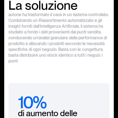
La
soluzione
autone
ha
trasformato
il
caos
in
un
sistema
controllato.
Combinando
un
Riassortimento
automatizzato
e
gli
insight
forniti
dall’Intelligenza
Artificiale,
il
sistema
ha
studiato
a
fondo
i
dati
provenienti
dai
punti
vendita,
conducendo
un’analisi
granulare
della
performance
di
prodotto
e
allocando
i
prodotti
secondo
le
necessità
specifiche
di
ogni
negozio.
Basta
con
le
congetture,
basta
distribuire
uno
stock
identico
a
tutti
i
negozi:
i
punti
10%
di aumento delle